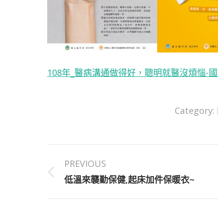
108年_醫病溝通做得好，聰明就醫沒煩惱-國語
Category:
Post
PREVIOUS
navigation
Previous
低溫來襲勤保健,起床加件保暖衣~
post: