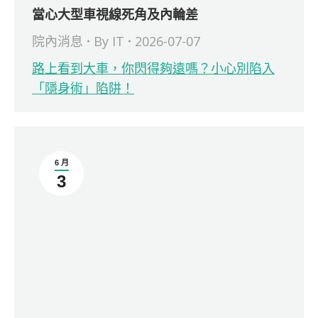
當心大型車視線死角及內輪差
院內消息
By
IT
2026-07-07
路上看到大車，你閃得夠遠嗎？小心別陷入
「隱身術」陷阱！
6 月
3